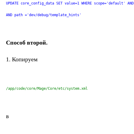
UPDATE core_config_data SET value=1 WHERE scope='default' AND
AND path ='dev/debug/template_hints'
Способ второй.
1. Копируем
/app/code/core/Mage/Core/etc/system.xml
в