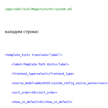
/app/code/local/Mage/Core/etc/system.xml
находим строки:
<template_hints translate="label">
    <label>Template Path Hints</label>
    <frontend_type>select</frontend_type>
    <source_model>adminhtml/system_config_source_yesno</sourc
    <sort_order>20</sort_order>
    <show_in_default>0</show_in_default>