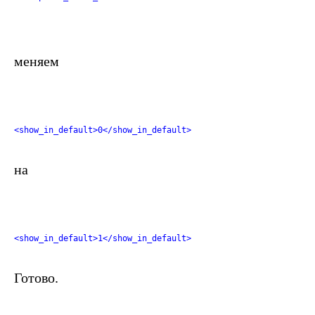
меняем
<show_in_default>0</show_in_default>
на
<show_in_default>1</show_in_default>
Готово.