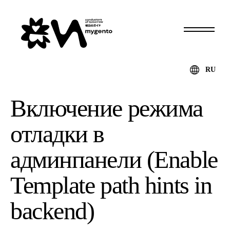
RU
Включение режима
отладки в
админпанели (Enable
Template path hints in
backend)