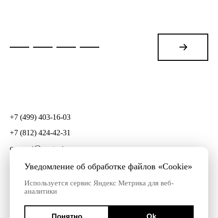
+7 (499) 403-16-03
+7 (812) 424-42-31
connect@mygento.ru
СПб, ул. Чайковского, д. 79, оф. 8
Уведомление об обработке файлов «Cookie»
Используется сервис Яндекс Метрика для веб-
аналитики
© 2009—2026 © Mygento
Информация о
компании
Политика конфиденциальности
Понятно
Ok