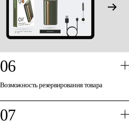
клиентов и вносить коррективы в развитие
использовать накопленные баллы для покупки
продукции и маркетинговые стратегии.
аксессуаров и сертификатов
Управление устройствами:
пользователи
получили возможность управлять всеми своими
устройствами через единый интерфейс, отслеживая
их статус и историю использования
Возможность резервирования товара
Кроме того, была реализована возможность
резервирования товара для последующей покупки в
офлайн-магазине, что значительно упростило