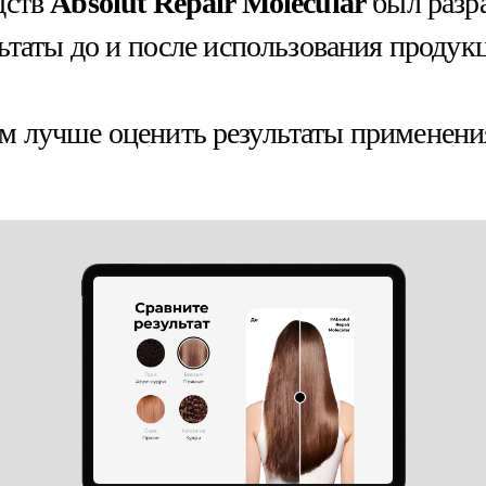
дств
Absolut Repair Molecular
был разр
ьтаты до и после использования продук
 лучше оценить результаты применения 