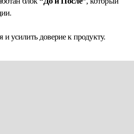
аботан блок
“До и После”
, который
ции.
и усилить доверие к продукту.