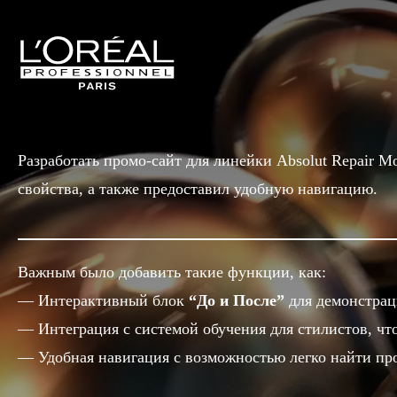
Разработать промо-сайт для линейки Absolut Repair 
свойства, а также предоставил удобную навигацию.
Важным было добавить такие функции, как:
Интерактивный блок
“До и После”
для демонстрац
Интеграция с системой обучения для стилистов, 
Удобная навигация с возможностью легко найти пр