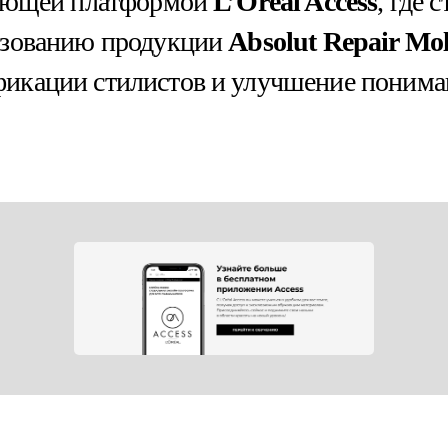
чающей платформой
L’Oréal Access
, где 
ьзованию продукции
Absolut Repair Mol
кации стилистов и улучшение пониман