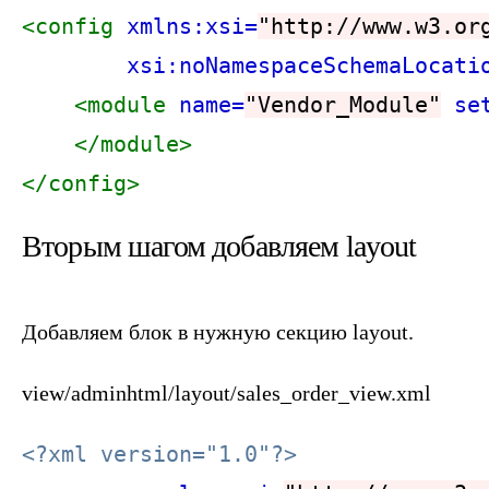
<config
xmlns:xsi=
"http://www.w3.or
xsi:noNamespaceSchemaLocati
<module
name=
"Vendor_Module"
se
</module>
</config>
Вторым шагом добавляем layout
Добавляем блок в нужную секцию layout.
view/adminhtml/layout/sales_order_view.xml
<?xml version="1.0"?>