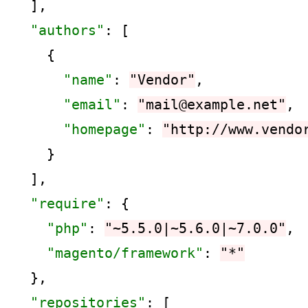
  ],

"authors"
: [

    {

"name"
: 
"Vendor"
,

"email"
: 
"mail@example.net"
,

"homepage"
: 
"http://www.vendo
    }

  ],

"require"
: {

"php"
: 
"~5.5.0|~5.6.0|~7.0.0"
,

"magento/framework"
: 
"*"
  },

"repositories"
: [
