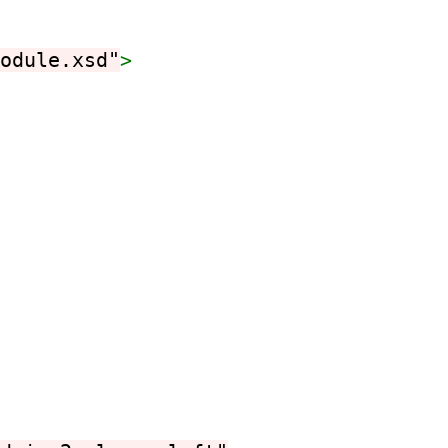
odule.xsd"
>