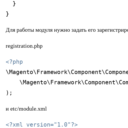
  }

Для работы модуля нужно задать его зарегистриро
registration.php
<?php
\Magento\Framework\Component\Compon
    \Magento\Framework\Component\Co
и etc/module.xml
<?xml version="1.0"?>