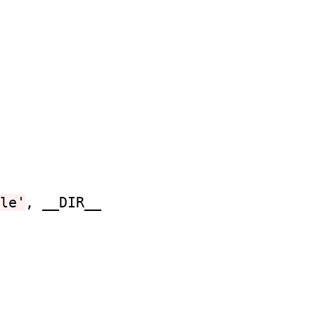
le'
, __DIR__
