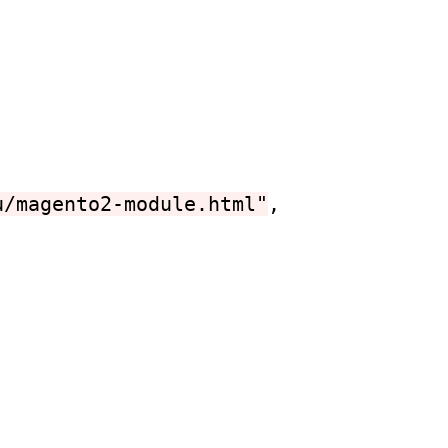
u/magento2-module.html"
,
