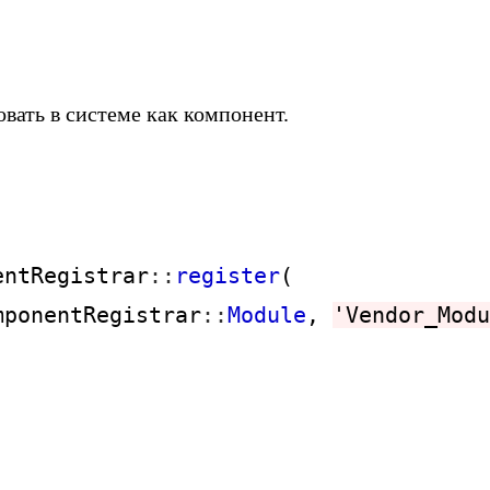
вать в системе как компонент.
entRegistrar
::
register
(

mponentRegistrar
::
Module
, 
'Vendor_Modu