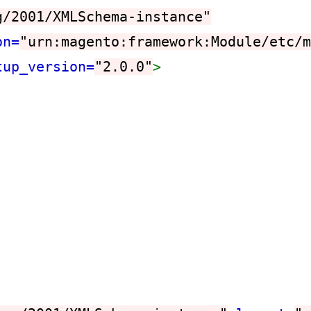
g/2001/XMLSchema-instance"
on=
"urn:magento:framework:Module/etc/m
tup_version=
"2.0.0"
>