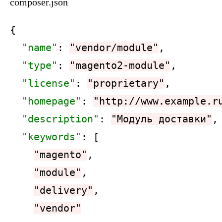
composer.json
{

"name"
: 
"vendor/module"
,

"type"
: 
"magento2-module"
,

"license"
: 
"proprietary"
,

"homepage"
: 
"http://www.example.r
"description"
: 
"Модуль доставки"
,

"keywords"
: [

"magento"
,

"module"
,

"delivery"
,

"vendor"