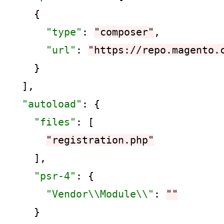
    {

"type"
: 
"composer"
,

"url"
: 
"https://repo.magento.
    }

  ],

"autoload"
: {

"files"
: [

"registration.php"
    ],

"psr-4"
: {

"Vendor\\Module\\"
: 
""
    }
