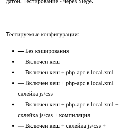
датой. Тестирование - через Siege.
Тестируемые конфигурации:
— Без кэширования
— Включен кеш
— Включен кеш + php-apc в local.xml
— Включен кеш + php-apc в local.xml +
склейка js/css
— Включен кеш + php-apc в local.xml +
склейка js/css + компиляция
— Включен кеш + склейка js/css +