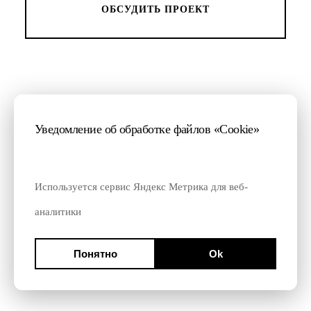
ОБСУДИТЬ ПРОЕКТ
+7 (499) 403-16-03
Уведомление об обработке файлов «Cookie»
+7 (812) 424-42-31
connect@mygento.ru
СПб, ул. Чайковского, д. 79, оф. 8
Используется сервис Яндекс Метрика для веб-
аналитики
© 2009—2026 © Mygento
Информация о
компании
Политика конфиденциальности
Понятно
Ok
Аккредитованная
ИТ-компания