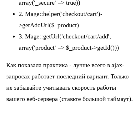
array('_secure' => true))
2. Mage::helper('checkout/cart')-
>getAddUrl($_product)
3. Mage::getUrl('checkout/cart/add',
array('product' => $_product->getId()))
Как показала практика - лучше всего в ajax-
запросах работает последний вариант. Только
не забывайте учитывать скорость работы
вашего веб-сервера (ставьте большой таймаут).