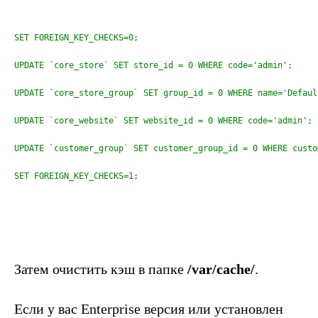
SET FOREIGN_KEY_CHECKS=0;

UPDATE `core_store` SET store_id = 0 WHERE code='admin';

UPDATE `core_store_group` SET group_id = 0 WHERE name='Default
UPDATE `core_website` SET website_id = 0 WHERE code='admin';

UPDATE `customer_group` SET customer_group_id = 0 WHERE custo
Затем очистить кэш в папке
/var/cache/
.
Если у вас Enterprise версия или установлен