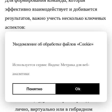
Для формирования команды, которая
эффективно взаимодействует и добивается
результатов, важно учесть несколько ключевых
аспектов:
Шесть основных аспектов сильной
Уведомление об обработке файлов «Cookie»
команды управления проектами:
Планирование регулярных или
Используется сервис Яндекс Метрика для веб-
запланированных встреч
аналитики
Определение уровня формальности,
Понятно
Ok
необходимого для встреч
Решение, будут ли встречи проводиться
лично, виртуально или в гибридном